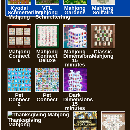
Kyodai
VFL
Mahjong
Mahjong
Schmetterling
Mahjong
Gardens
Solitaire
Mahjong
Schmetterling
Mahjong
Mahjong
Mahjong
Classic
Connect
Connect
Dimensions
Mahjong
6
Deluxe
15
minutes
Pet
Pet
Dark
Connect
Connect
Dimensions
2
15
minutes
Thanksgiving
Mahjong