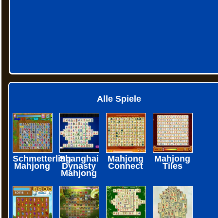
Alle Spiele
Schmetterling
Shanghai
Mahjong
Mahjong
Mahjong
Dynasty
Connect
Tiles
Mahjong