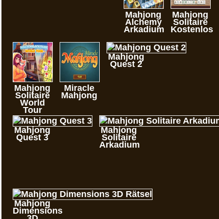
Mahjong
Mahjong
Alchemy
Solitaire
Arkadium
Kostenlos
Mahjong
Quest 2
Mahjong
Miracle
Solitaire
Mahjong
World
Tour
Mahjong
Mahjong
Quest 3
Solitaire
Arkadium
Mahjong
Dimensions
3D