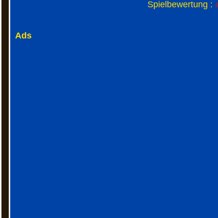
Spielbewertung :
4
Ads