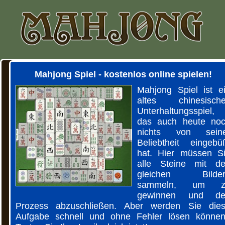
Mahjong Spiel - kostenlos online spielen!
Mahjong Spiel ist e
altes chinesisch
Unterhaltungsspiel,
das auch heute no
nichts von sein
Beliebtheit eingebü
hat. Hier müssen S
alle Steine mit d
gleichen Bilder
sammeln, um z
gewinnen und de
Prozess abzuschließen. Aber werden Sie die
Aufgabe schnell und ohne Fehler lösen könne