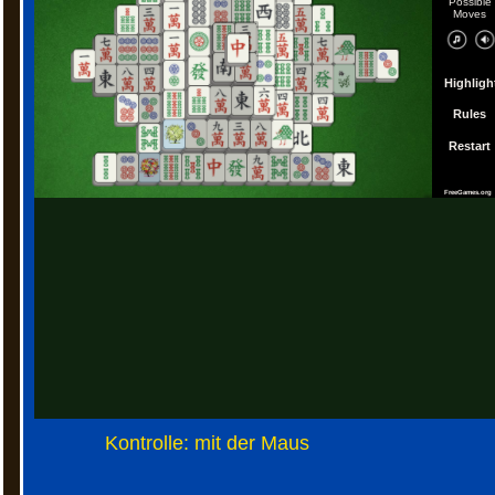
Kontrolle: mit der Maus