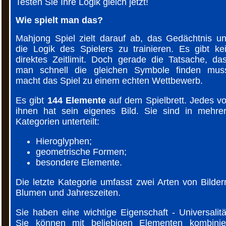
Testen Sie Ihre Logik gleich jetzt!
Wie spielt man das?
Mahjong Spiel zielt darauf ab, das Gedächtnis u
die Logik des Spielers zu trainieren. Es gibt ke
direktes Zeitlimit. Doch gerade die Tatsache, da
man schnell die gleichen Symbole finden mus
macht das Spiel zu einem echten Wettbewerb.
Es gibt
144 Elemente
auf dem Spielbrett. Jedes v
ihnen hat sein eigenes Bild. Sie sind in mehre
Kategorien unterteilt:
Hieroglyphen;
geometrische Formen;
besondere Elemente.
Die letzte Kategorie umfasst zwei Arten von Bilder
Blumen und Jahreszeiten.
Sie haben eine wichtige Eigenschaft - Universalitä
Sie können mit beliebigen Elementen kombinie