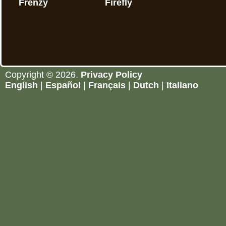
Frenzy
Firefly
Copyright © 2026.
Privacy Policy
English
|
Español
|
Français
|
Dutch
|
Italiano