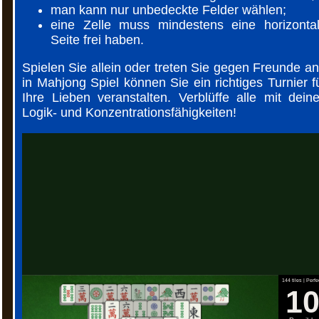
man kann nur unbedeckte Felder wählen;
eine Zelle muss mindestens eine horizonta
Seite frei haben.
Spielen Sie allein oder treten Sie gegen Freunde an
in Mahjong Spiel können Sie ein richtiges Turnier f
Ihre Lieben veranstalten. Verblüffe alle mit dein
Logik- und Konzentrationsfähigkeiten!