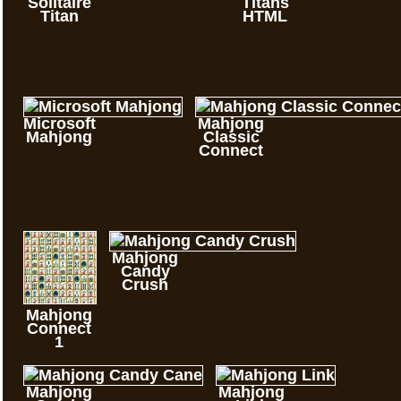
Solitaire
Titans
Titan
HTML
Microsoft
Mahjong
Mahjong
Classic
Connect
Mahjong
Candy
Crush
Mahjong
Connect
1
Mahjong
Mahjong