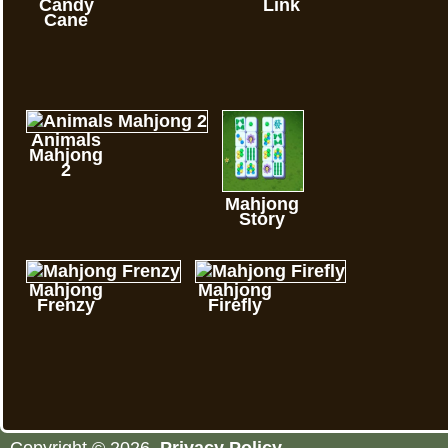
Candy
Link
Cane
Animals
Mahjong
2
Mahjong
Story
Mahjong
Mahjong
Frenzy
Firefly
Copyright © 2026.
Privacy Policy