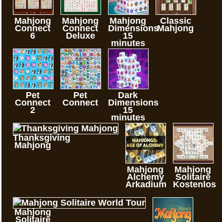
Mahjong
Mahjong
Mahjong
Classic
Connect
Connect
Dimensions
Mahjong
6
Deluxe
15
minutes
Pet
Pet
Dark
Connect
Connect
Dimensions
2
15
minutes
Thanksgiving
Mahjong
Mahjong
Mahjong
Alchemy
Solitaire
Arkadium
Kostenlos
Mahjong
Solitaire