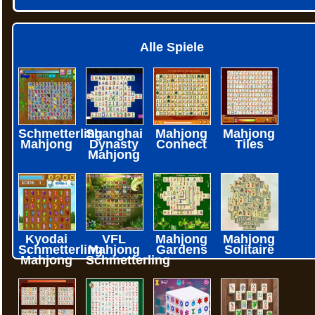
Alle Spiele
Schmetterling
Shanghai
Mahjong
Mahjong
Mahjong
Dynasty
Connect
Tiles
Mahjong
Kyodai
VFL
Mahjong
Mahjong
Schmetterling
Mahjong
Gardens
Solitaire
Mahjong
Schmetterling