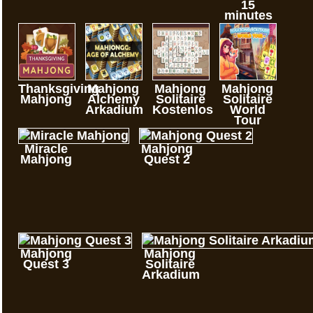
15
minutes
Thanksgiving
Mahjong
Mahjong
Mahjong
Mahjong
Alchemy
Solitaire
Solitaire
Arkadium
Kostenlos
World
Tour
Miracle
Mahjong
Mahjong
Quest 2
Mahjong
Mahjong
Quest 3
Solitaire
Arkadium