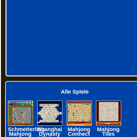
Alle Spiele
Schmetterling
Shanghai
Mahjong
Mahjong
Mahjong
Dynasty
Connect
Tiles