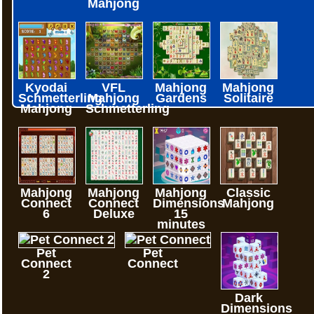
Mahjong
Kyodai
VFL
Mahjong
Mahjong
Schmetterling
Mahjong
Gardens
Solitaire
Mahjong
Schmetterling
Mahjong
Mahjong
Mahjong
Classic
Connect
Connect
Dimensions
Mahjong
6
Deluxe
15
minutes
Pet
Pet
Connect
Connect
2
Dark
Dimensions