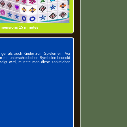
les
imensions 15 minutes
Schmetterling Mahjong
Shanghai Dynasty Mahjong
Mahjong Connect
Mahjongcon
nger als auch Kinder zum Spielen ein. Vor
nen mit unterschiedlichen Symbolen bedeckt
ezeigt wird, müsste man diese zahlreichen