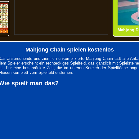
Mahjong Ti
Mahjong D
Mahjong Chain spielen kostenlos
Das ansprechende und ziemlich unkomplizierte Mahjong Chain lädt alle Anfä
dem Spieler erscheint ein rechteckiges Spielfeld, das gänzlich mit Spielstei
ist. Für eine beschränkte Zeit, die im unteren Bereich der Spielfläche ang
Fliesen komplett vom Spielfeld entfernen.
Wie spielt man das?