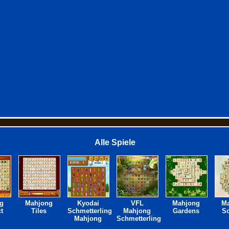
Alle Spiele
g
Mahjong
Kyodai
VFL
Mahjong
M
t
Tiles
Schmetterling
Mahjong
Gardens
So
Mahjong
Schmetterling