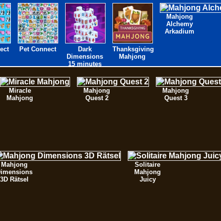
Mahjong
Alchemy
Arkadium
ect
Pet Connect
Dark
Thanksgiving
Dimensions
Mahjong
15 minutes
Miracle
Mahjong
Mahjong
Mahjong
Quest 2
Quest 3
Mahjong
Solitaire
imensions
Mahjong
3D Rätsel
Juicy