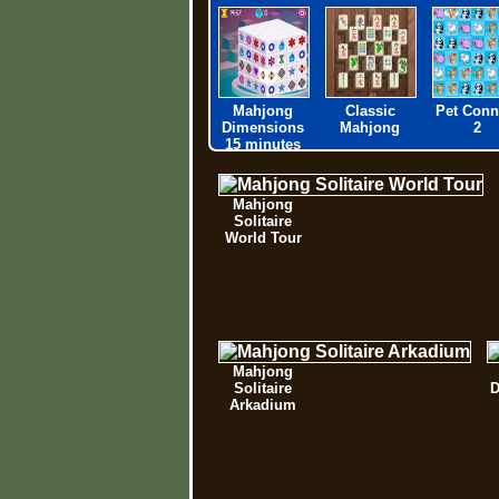
Mahjong
Classic
Pet Conn
Dimensions
Mahjong
2
15 minutes
Mahjong
Solitaire
World Tour
Mahjong
Solitaire
D
Arkadium