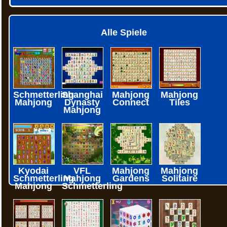
Alle Spiele
Schmetterling
Shanghai
Mahjong
Mahjong
Mahjong
Dynasty
Connect
Tiles
Mahjong
Kyodai
VFL
Mahjong
Mahjong
Schmetterling
Mahjong
Gardens
Solitaire
Mahjong
Schmetterling