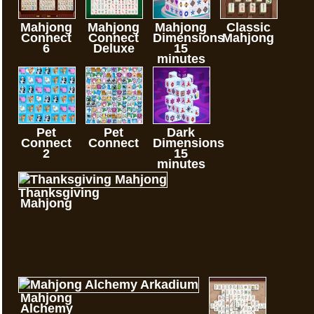
Mahjong
Mahjong
Mahjong
Classic
Connect
Connect
Dimensions
Mahjong
6
Deluxe
15
minutes
Pet
Pet
Dark
Connect
Connect
Dimensions
2
15
minutes
Thanksgiving
Mahjong
Mahjong
Alchemy