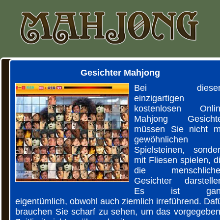
Gesichter Mahjong
Bei diese
einzigartigen
kostenlosen Onli
Mahjong Gesicht
müssen Sie nicht m
gewöhnlichen
Spielsteinen, sonde
mit Fliesen spielen, d
die menschliche
Gesichter darstelle
Es ist gan
eigentümlich, obwohl auch ziemlich irreführend. Daf
brauchen Sie scharf zu sehen, um das vorgegebe