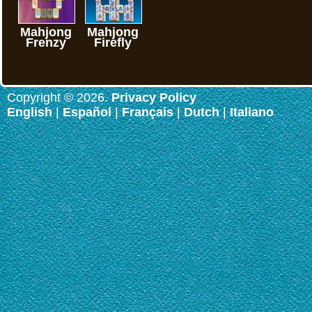
Mahjong
Mahjong
Frenzy
Firefly
Copyright © 2026.
Privacy Policy
English
|
Español
|
Français
|
Dutch
|
Italiano