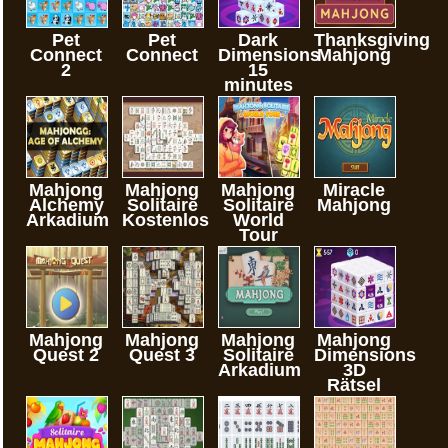
Pet
Pet
Dark
Thanksgiving
Connect
Connect
Dimensions
Mahjong
2
15
minutes
Mahjong
Mahjong
Mahjong
Miracle
Alchemy
Solitaire
Solitaire
Mahjong
Arkadium
Kostenlos
World
Tour
Mahjong
Mahjong
Mahjong
Mahjong
Quest 2
Quest 3
Solitaire
Dimensions
Arkadium
3D
Rätsel