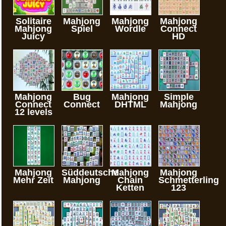
Solitaire
Mahjong
Mahjong
Mahjong
Mahjong
Spiel
Wordle
Connect
Juicy
HD
Mahjong
Bug
Mahjong
Simple
Connect
Connect
DHTML
Mahjong
12 levels
Mahjong
Süddeutsche
Mahjong
Mahjong
Mehr Zeit
Mahjong
Chain
Schmetterling
Ketten
123