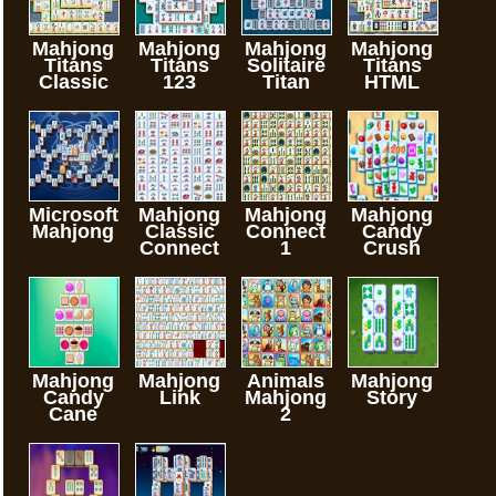
Mahjong
Mahjong
Mahjong
Mahjong
Titans
Titans
Solitaire
Titans
Classic
123
Titan
HTML
Microsoft
Mahjong
Mahjong
Mahjong
Mahjong
Classic
Connect
Candy
Connect
1
Crush
Mahjong
Mahjong
Animals
Mahjong
Candy
Link
Mahjong
Story
Cane
2