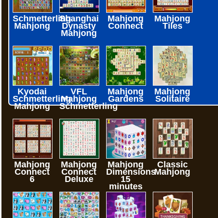
Schmetterling
Shanghai
Mahjong
Mahjong
Mahjong
Dynasty
Connect
Tiles
Mahjong
Kyodai
VFL
Mahjong
Mahjong
Schmetterling
Mahjong
Gardens
Solitaire
Mahjong
Schmetterling
Mahjong
Mahjong
Mahjong
Classic
Connect
Connect
Dimensions
Mahjong
6
Deluxe
15
minutes